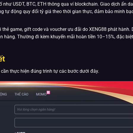
 số như USDT, BTC, ETH thông qua ví blockchain. Giao dịch ẩn d
g tự động quy đổi tỷ giá theo thời gian thực, đảm bảo minh bạ
 thẻ game, gift code và voucher ưu đãi do XENG88 phát hành.
ân hàng. Thường đi kèm khuyến mãi hoàn tiền 10–15%, đặc biệt
ết
cần thực hiện đúng trình tự các bước dưới đây.