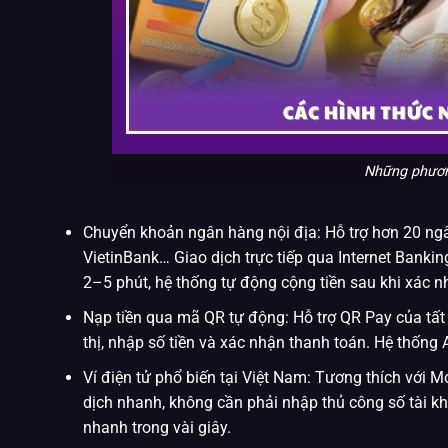
Những phươn
Chuyển khoản ngân hàng nội địa: Hỗ trợ hơn 20 n
VietinBank… Giao dịch trực tiếp qua Internet Banking
2–5 phút, hệ thống tự động cộng tiền sau khi xác n
Nạp tiền qua mã QR tự động: Hỗ trợ QR Pay của tất 
thị, nhập số tiền và xác nhận thanh toán. Hệ thống A
Ví điện tử phổ biến tại Việt Nam: Tương thích với 
dịch nhanh, không cần phải nhập thủ công số tài k
nhanh trong vài giây.