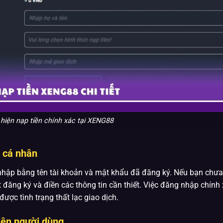
hiện nạp tiền chính xác tại XENG88
 cá nhân
nhập bằng tên tài khoản và mật khẩu đã đăng ký. Nếu bạn chưa 
đăng ký và điền các thông tin cần thiết. Việc đăng nhập chính 
ược tình trạng thất lạc giao dịch.
iện người dùng