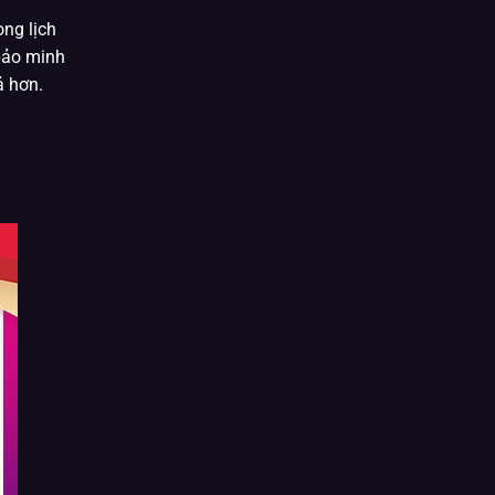
ong lịch
 bảo minh
ả hơn.