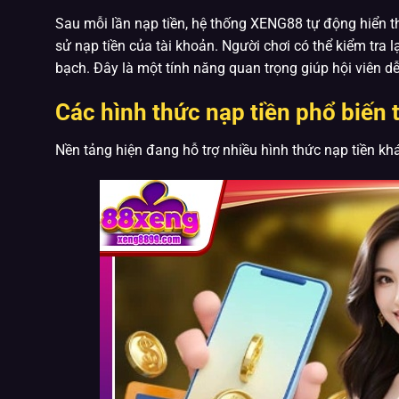
Sau mỗi lần nạp tiền, hệ thống XENG88 tự động hiển thị
sử nạp tiền của tài khoản. Người chơi có thể kiểm tra 
bạch. Đây là một tính năng quan trọng giúp hội viên d
Các hình thức nạp tiền phổ biến
Nền tảng hiện đang hỗ trợ nhiều hình thức nạp tiền 