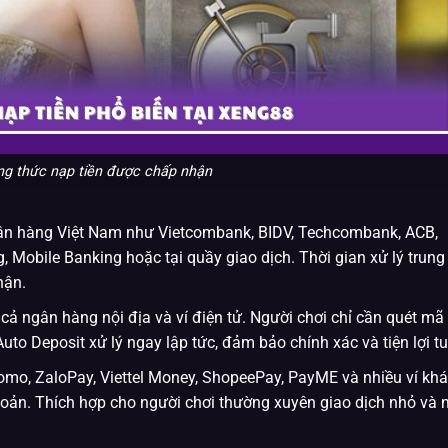
g thức nạp tiền được chấp nhận
gân hàng Việt Nam như Vietcombank, BIDV, Techcombank, ACB,
, Mobile Banking hoặc tại quầy giao dịch. Thời gian xử lý trung
hận.
cả ngân hàng nội địa và ví điện tử. Người chơi chỉ cần quét mã
uto Deposit xử lý ngay lập tức, đảm bảo chính xác và tiện lợi tu
Momo, ZaloPay, Viettel Money, ShopeePay, PayME và nhiều ví khá
hoản. Thích hợp cho người chơi thường xuyên giao dịch nhỏ và