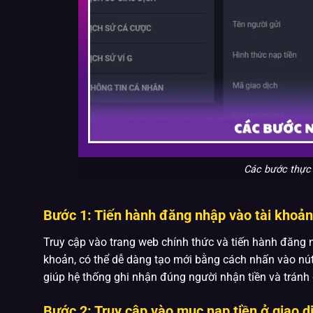
Các bước thực 
Bước 1: Tiến hành đăng nhập vào tài khoản
Truy cập vào trang web chính thức và tiến hành đăng 
khoản, có thể dễ dàng tạo mới bằng cách nhấn vào nút 
giúp hệ thống ghi nhận đúng người nhận tiền và tránh đ
Bước 2: Truy cập vào mục nạp tiền ở giao d