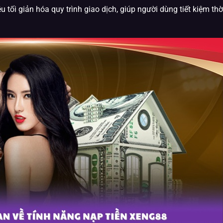
 tối giản hóa quy trình giao dịch, giúp người dùng tiết kiệm thờ