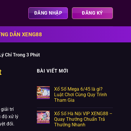
ĐĂNG NHẬP
ĐĂNG KÝ
NG DẪN XENG88
ý Chỉ Trong 3 Phút
t
BÀI VIẾT MỚI
Xổ Số Mega 6/45 là gì?
Luật Chơi Cùng Quy Trình
Tham Gia
iải trí
Xổ Số Hà Nội VIP XENG88 –
 độ xử lý
Quay Thưởng Chuẩn Trả
yệt đối.
Thưởng Nhanh