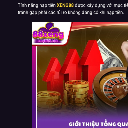
Tính năng nạp tiền
XENG88
được xây dựng với mục tiêu
tránh gặp phải các rủi ro không đáng có khi nạp tiền.