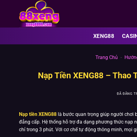
Chuyển
đến
nội
dung
XENG88
CASI
Trang Chủ
-
Hướn
Nạp Tiền XENG88 – Thao T
ĐÃ ĐĂNG 
Nạp tiền XENG88
là bước quan trọng giúp người chơi b
đẳng cấp. Hệ thống hỗ trợ đa dạng phương thức nạp nh
chỉ trong 3 phút. Với cơ chế tự động thông minh, mọi