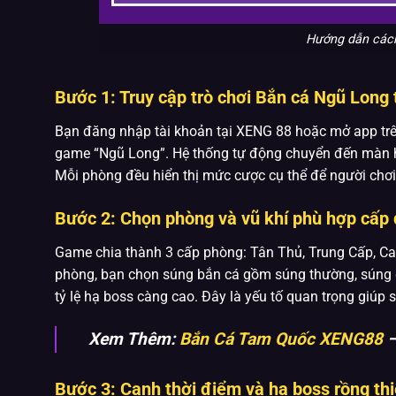
Hướng dẫn cách
Bước 1: Truy cập trò chơi Bắn cá Ngũ Long
Bạn đăng nhập tài khoản tại XENG 88 hoặc mở app trên
game “Ngũ Long”. Hệ thống tự động chuyển đến màn hì
Mỗi phòng đều hiển thị mức cược cụ thể để người chơ
Bước 2: Chọn phòng và vũ khí phù hợp cấp
Game chia thành 3 cấp phòng: Tân Thủ, Trung Cấp, Ca
phòng, bạn chọn súng bắn cá gồm súng thường, súng đ
tỷ lệ hạ boss càng cao. Đây là yếu tố quan trọng giúp
Xem Thêm:
Bắn Cá Tam Quốc XENG88
–
Bước 3: Canh thời điểm và hạ boss rồng th