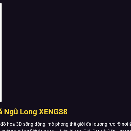
 cá Ngũ Long XENG88
 đồ họa 3D sống động, mô phỏng thế giới đại dương rực rỡ nơi