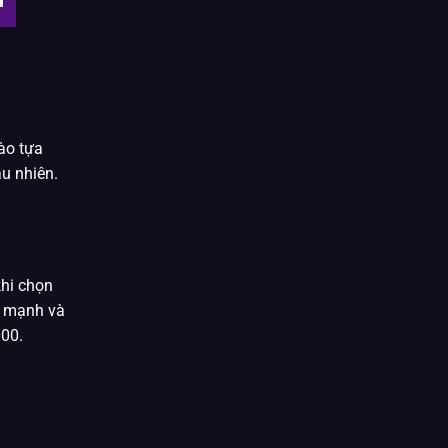
ào tựa
u nhiên.
khi chọn
g mạnh và
000.