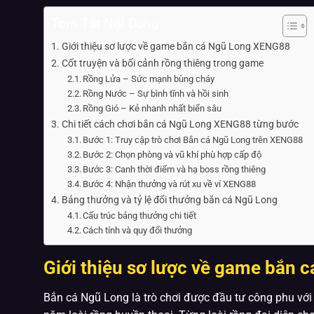
Tóm Tắt Nội Dung
Giới thiệu sơ lược về game bắn cá Ngũ Long XENG88
Cốt truyện và bối cảnh rồng thiêng trong game
Rồng Lửa – Sức mạnh bùng cháy
Rồng Nước – Sự bình tĩnh và hồi sinh
Rồng Gió – Kẻ nhanh nhất biển sâu
Chi tiết cách chơi bắn cá Ngũ Long XENG88 từng bước
Bước 1: Truy cập trò chơi Bắn cá Ngũ Long trên XENG88
Bước 2: Chọn phòng và vũ khí phù hợp cấp độ
Bước 3: Canh thời điểm và hạ boss rồng thiêng
Bước 4: Nhận thưởng và rút xu về ví XENG88
Bảng thưởng và tỷ lệ đổi thưởng bắn cá Ngũ Long
Cấu trúc bảng thưởng chi tiết
Cách tính và quy đổi thưởng
Giới thiệu sơ lược về game bắn
Bắn cá Ngũ Long là trò chơi được đầu tư công phu với