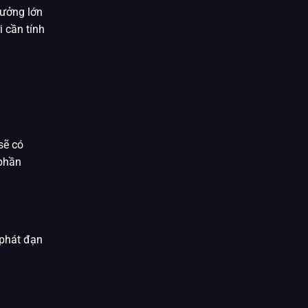
hưởng lớn
i cần tính
sẽ có
 phần
 phát đạn