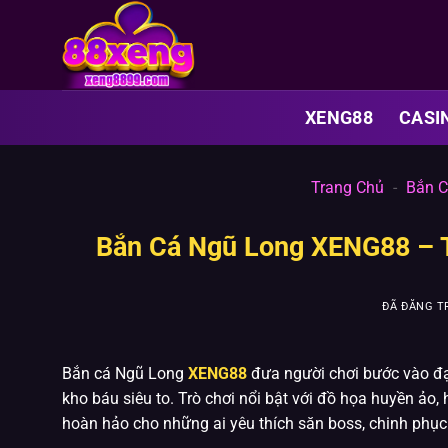
Chuyển
đến
nội
dung
XENG88
CASI
Trang Chủ
-
Bắn C
Bắn Cá Ngũ Long XENG88 – T
ĐÃ ĐĂNG 
Bắn cá Ngũ Long
XENG88
đưa người chơi bước vào đại
kho báu siêu to. Trò chơi nổi bật với đồ họa huyền ảo
hoàn hảo cho những ai yêu thích săn boss, chinh phụ