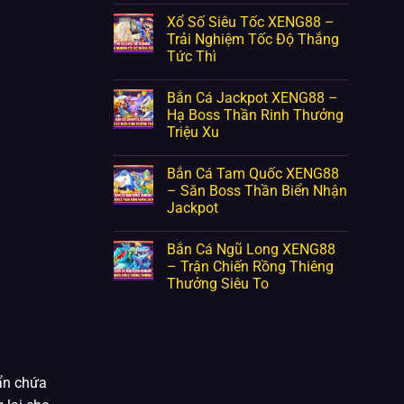
Xổ Số Siêu Tốc XENG88 –
Trải Nghiệm Tốc Độ Thắng
Tức Thì
Bắn Cá Jackpot XENG88 –
Hạ Boss Thần Rinh Thưởng
Triệu Xu
Bắn Cá Tam Quốc XENG88
– Săn Boss Thần Biển Nhận
Jackpot
Bắn Cá Ngũ Long XENG88
– Trận Chiến Rồng Thiêng
Thưởng Siêu To
 ẩn chứa