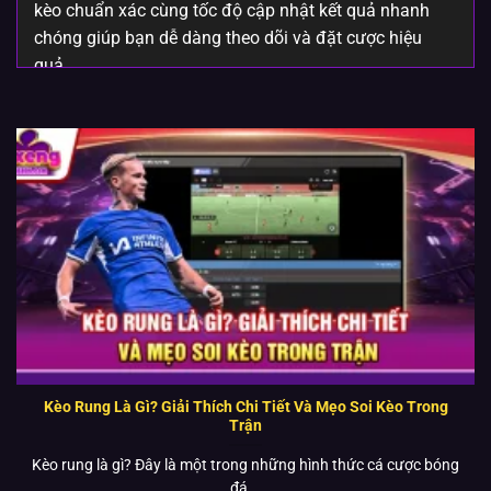
kèo chuẩn xác cùng tốc độ cập nhật kết quả nhanh
chóng giúp bạn dễ dàng theo dõi và đặt cược hiệu
quả.
Khái quát chung về thể thao XENG88
Thể thao
XENG88
là sảnh cá cược tích hợp trên nền
tảng giải trí trực tuyến, cung cấp dịch vụ cá độ đa môn
từ bóng đá, bóng rổ, quần vợt, cầu lông cho đến đua
xe, eSports và nhiều bộ môn khác. Mỗi ngày có hơn
1000 sự kiện lớn nhỏ từ các giải đấu quốc tế, khu vực
cho đến quốc nội được cập nhật liên tục với tỷ lệ cược
hấp dẫn.
Giao diện sảnh được thiết kế hiện đại với gam màu tối
sang trọng, bố cục thông minh và rõ ràng từng khu
Kèo Rung Là Gì? Giải Thích Chi Tiết Và Mẹo Soi Kèo Trong
vực theo từng môn, loại kèo và thời gian thi đấu.
Trận
Người chơi có thể dễ dàng tìm kiếm trận đấu, chọn loại
Kèo rung là gì? Đây là một trong những hình thức cá cược bóng
cược phù hợp chỉ trong vài thao tác. Giao diện
đá...