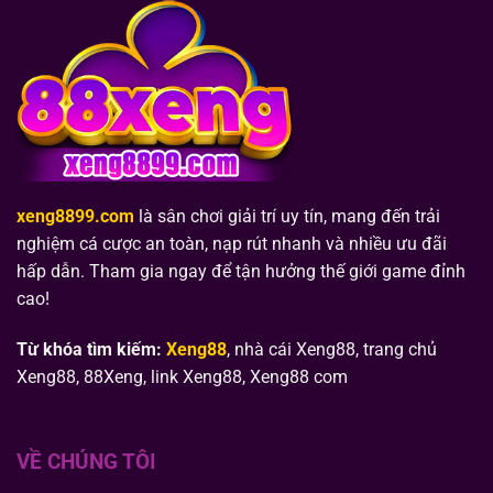
Bóng rổ – Kịch tính trong từng cú ném
Với NBA, Euroleague và các giải đấu khu vực, bóng rổ
luôn là lựa chọn hấp dẫn trên thể thao XENG88 nhờ
tính cạnh tranh cao và các loại kèo đặc trưng như
cược tổng điểm, hiệp 1, cược đội thắng hoặc chẵn lẻ.
Giao diện hiển thị điểm số theo thời gian thực giúp
người chơi đưa ra quyết định cược chính xác hơn,
xeng8899.com
là sân chơi giải trí uy tín, mang đến trải
ngay cả khi trận đấu đang diễn ra.
nghiệm cá cược an toàn, nạp rút nhanh và nhiều ưu đãi
hấp dẫn. Tham gia ngay để tận hưởng thế giới game đỉnh
Quần vợt – Đặt cược theo từng set đấu
cao!
Các giải Grand Slam như Wimbledon, US Open, Roland
Garros và Australian Open được tích hợp đầy đủ tại
Từ khóa tìm kiếm:
Xeng88
, nhà cái Xeng88, trang chủ
thể thao XENG88, cho phép bạn đặt cược theo từng
Xeng88, 88Xeng, link Xeng88, Xeng88 com
set, game thắng hoặc cược người thắng chung cuộc.
Môn này phù hợp với người chơi thích theo dõi diễn
biến tỉ mỉ và đưa ra phán đoán nhanh chóng theo
VỀ CHÚNG TÔI
từng diễn biến trận đấu.