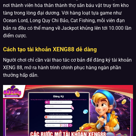
nơi thành viên hóa thân thành thợ săn báu vật truy tìm kho
tàng trong lòng đại dương. Với hàng loạt tựa game như
Ocean Lord, Long Quy Chi Bảo, Cat Fishing, mỗi viên đạn
bắn ra đều có thể mang về Jackpot khủng lên tới 10.000 lần
điểm cược.
Cách tạo tài khoản XENG88 dễ dàng
Người chơi chỉ cần vài thao tác cơ bản để đăng ký tài khoản
XENG 88, mở ra hành trình chinh phục hàng ngàn phần
thưởng hấp dẫn.