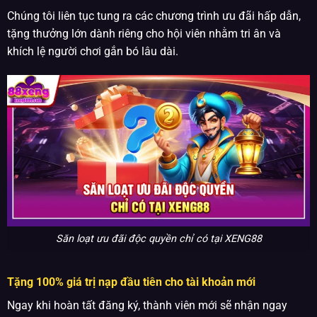
Chúng tôi liên tục tung ra các chương trình ưu đãi hấp dẫn,
tặng thưởng lớn dành riêng cho hội viên nhằm tri ân và
khích lệ người chơi gắn bó lâu dài.
Săn loạt ưu đãi độc quyền chỉ có tại XENG88
Tặng 100% giá trị nạp đầu tiên cho tài khoản mới
Ngay khi hoàn tất đăng ký, thành viên mới sẽ nhận ngay