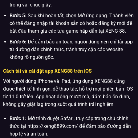
trong vài chục giây.
Bước 5:
Sau khi hoàn tất, chọn Mở ứng dụng. Thành viên
có thể đăng nhập tài khoản sẵn có hoặc đăng ký mới để
bắt đầu tham gia các tựa game hấp dẫn tại XENG 88.
Bước 6:
Để đảm bảo an toàn, người dùng nên chỉ tải app
từ đường dẫn chính thức, tránh truy cập các website
không rõ nguồn gốc.
Cách tải và cài đặt app XENG88 trên iOS
Với người dùng iPhone và iPad, ứng dụng XENG88 cũng
được thiết kế tinh gọn, dễ thao tác, hỗ trợ mọi phiên bản iOS
từ 11.0 trở lên. App hoạt động mượt mà, đảm bảo ổn định,
không gây giật lag trong suốt quá trình trải nghiệm.
Bước 1:
Mở trình duyệt Safari, truy cập trang chủ chính
thức tại https://xeng8899.com/ để đảm bảo đường dẫn
hợp lệ và an toàn.