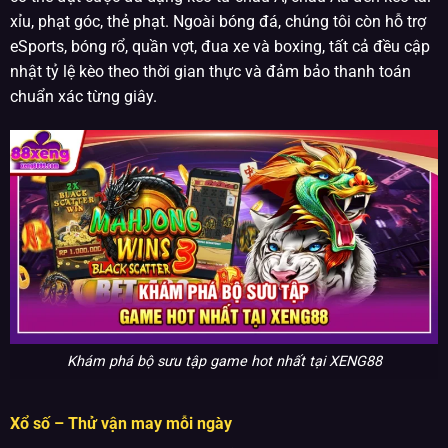
xỉu, phạt góc, thẻ phạt. Ngoài bóng đá, chúng tôi còn hỗ trợ
eSports, bóng rổ, quần vợt, đua xe và boxing, tất cả đều cập
nhật tỷ lệ kèo theo thời gian thực và đảm bảo thanh toán
chuẩn xác từng giây.
Khám phá bộ sưu tập game hot nhất tại XENG88
Xổ số – Thử vận may mỗi ngày