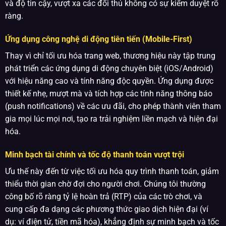
và độ tin cậy, vượt xa các đối thủ không có sự kiểm duyệt rõ
ràng.
Ứng dụng công nghệ di động tiên tiến (Mobile-First)
Thay vì chỉ tối ưu hóa trang web, thương hiệu này tập trung
phát triển các ứng dụng di động chuyên biệt (iOS/Android)
với hiệu năng cao và tính năng độc quyền. Ứng dụng được
thiết kế nhẹ, mượt mà và tích hợp các tính năng thông báo
(push notifications) về các ưu đãi, cho phép thành viên tham
gia mọi lúc mọi nơi, tạo ra trải nghiệm liền mạch và hiện đại
hóa.
Minh bạch tài chính và tốc độ thanh toán vượt trội
Ưu thế này đến từ việc tối ưu hóa quy trình thanh toán, giảm
thiểu thời gian chờ đợi cho người chơi. Chúng tôi thường
công bố rõ ràng tỷ lệ hoàn trả (RTP) của các trò chơi, và
cung cấp đa dạng các phương thức giao dịch hiện đại (ví
dụ: ví điện tử, tiền mã hóa), khẳng định sự minh bạch và tốc