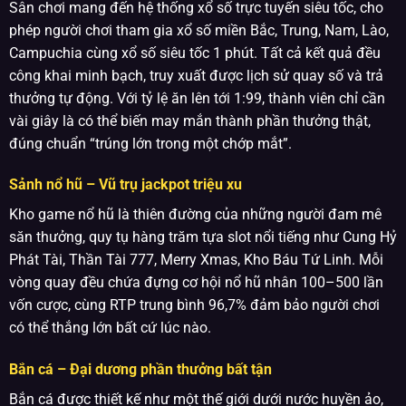
Sân chơi mang đến hệ thống xổ số trực tuyến siêu tốc, cho
phép người chơi tham gia xổ số miền Bắc, Trung, Nam, Lào,
Campuchia cùng xổ số siêu tốc 1 phút. Tất cả kết quả đều
công khai minh bạch, truy xuất được lịch sử quay số và trả
thưởng tự động. Với tỷ lệ ăn lên tới 1:99, thành viên chỉ cần
vài giây là có thể biến may mắn thành phần thưởng thật,
đúng chuẩn “trúng lớn trong một chớp mắt”.
Sảnh nổ hũ – Vũ trụ jackpot triệu xu
Kho game nổ hũ là thiên đường của những người đam mê
săn thưởng, quy tụ hàng trăm tựa slot nổi tiếng như Cung Hỷ
Phát Tài, Thần Tài 777, Merry Xmas, Kho Báu Tứ Linh. Mỗi
vòng quay đều chứa đựng cơ hội nổ hũ nhân 100–500 lần
vốn cược, cùng RTP trung bình 96,7% đảm bảo người chơi
có thể thắng lớn bất cứ lúc nào.
Bắn cá – Đại dương phần thưởng bất tận
Bắn cá được thiết kế như một thế giới dưới nước huyền ảo,