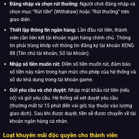
Đăng nhập và chọn rút thưởng:
Người chơi đăng nhập và
chọn mục “Rút tiền” (Withdraw) hoặc “Rút thưởng” trên
giao diện.
Thiết lập thông tin ngân hàng:
Lần đầu rút tiền, thành
viên cần liên kết tài khoản ngân hàng chính chủ. Thông
tin phải trùng khớp với thông tin đăng ký tài khoản XENG
88 (Tên chủ tài khoản, Số tài khoản).
Nhập số tiền muốn rút:
Điền số tiền muốn rút, đảm bảo
số tiền này nằm trong hạn mức cho phép của hệ thống và
số dư khả dụng trong tài khoản game.
Gửi yêu cầu và chờ duyệt:
Nhập mật khẩu rút tiền (nếu
có) và gửi yêu cầu. Hệ thống sẽ xét duyệt yêu cầu
(thường mất từ 15 phút đến vài giờ, tùy thuộc vào lượng
giao dịch). Sau khi được duyệt, tiền sẽ được chuyển về tài
khoản ngân hàng cá nhân.
Loạt khuyến mãi độc quyền cho thành viên