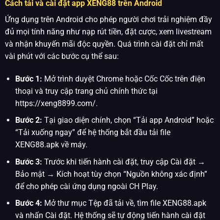
Cách tải và cài đặt app XENG88 trên Android
Ứng dụng trên Android cho phép người chơi trải nghiệm đầy
đủ mọi tính năng như nạp rút tiền, đặt cược, xem livestream
và nhận khuyến mãi độc quyền. Quá trình cài đặt chỉ mất
vài phút với các bước cụ thể sau:
Bước 1:
Mở trình duyệt Chrome hoặc Cốc Cốc trên điện
thoại và truy cập trang chủ chính thức tại
https://xeng8899.com/.
Bước 2:
Tại giao diện chính, chọn “Tải app Android” hoặc
“Tải xuống ngay” để hệ thống bắt đầu tải file
XENG88.apk về máy.
Bước 3:
Trước khi tiến hành cài đặt, truy cập Cài đặt →
Bảo mật → Kích hoạt tùy chọn “Nguồn không xác định”
để cho phép cài ứng dụng ngoài CH Play.
Bước 4:
Mở thư mục Tệp đã tải về, tìm file XENG88.apk
và nhấn Cài đặt. Hệ thống sẽ tự động tiến hành cài đặt