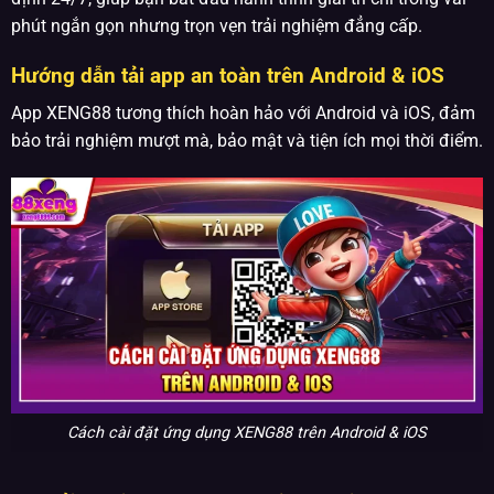
phút ngắn gọn nhưng trọn vẹn trải nghiệm đẳng cấp.
Hướng dẫn tải app an toàn trên Android & iOS
App XENG88 tương thích hoàn hảo với Android và iOS, đảm
bảo trải nghiệm mượt mà, bảo mật và tiện ích mọi thời điểm.
Cách cài đặt ứng dụng XENG88 trên Android & iOS