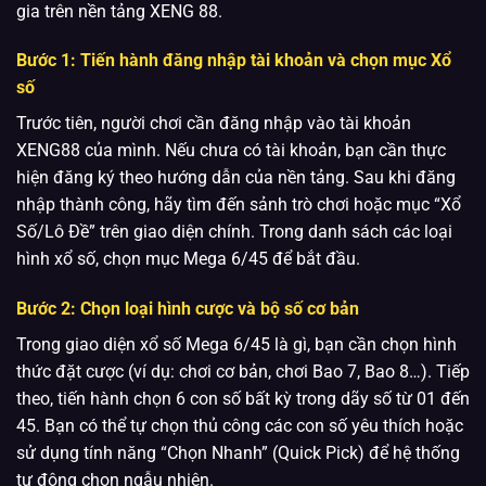
gia trên nền tảng XENG 88.
Bước 1: Tiến hành đăng nhập tài khoản và chọn mục Xổ
số
Trước tiên, người chơi cần đăng nhập vào tài khoản
XENG88 của mình. Nếu chưa có tài khoản, bạn cần thực
hiện đăng ký theo hướng dẫn của nền tảng. Sau khi đăng
nhập thành công, hãy tìm đến sảnh trò chơi hoặc mục “Xổ
Số/Lô Đề” trên giao diện chính. Trong danh sách các loại
hình xổ số, chọn mục Mega 6/45 để bắt đầu.
Bước 2: Chọn loại hình cược và bộ số cơ bản
Trong giao diện xổ số Mega 6/45 là gì, bạn cần chọn hình
thức đặt cược (ví dụ: chơi cơ bản, chơi Bao 7, Bao 8…). Tiếp
theo, tiến hành chọn 6 con số bất kỳ trong dãy số từ 01 đến
45. Bạn có thể tự chọn thủ công các con số yêu thích hoặc
sử dụng tính năng “Chọn Nhanh” (Quick Pick) để hệ thống
tự động chọn ngẫu nhiên.