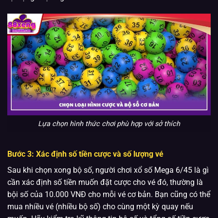
Lựa chọn hình thức chơi phù hợp với sở thích
Bước 3: Xác định số tiền cược và số lượng vé
Sau khi chọn xong bộ số, người chơi xổ số Mega 6/45 là gì
cần xác định số tiền muốn đặt cược cho vé đó, thường là
bội số của 10.000 VNĐ cho mỗi vé cơ bản. Bạn cũng có thể
mua nhiều vé (nhiều bộ số) cho cùng một kỳ quay nếu