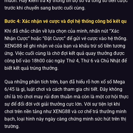
muốn. Hãy kiểm tra kỹ thông tin bộ số và tổng số tiền cược
trước khi chuyển sang bước cuối cùng.
Bước 4: Xác nhận vé cược và đợi hệ thống công bố kết qu
Khi đã chắc chắn về lựa chọn của mình, nhấn nút “Xác
Nhận Cược” hoặc “Đặt Cược” để gửi vé cược vào hệ thống.
XENG88 sẽ ghi nhận vé của bạn và khấu trừ số tiền tương
ứng. Việc cuối cùng là chờ đợi kết quả quay thưởng được
công bố vào 18h00 các ngày Thứ 4, Thứ 6 và Chủ Nhật để
biết kết quả trúng thưởng.
Qua những phân tích trên, bạn đã hiểu rõ hơn xổ số Mega
6/45 là gì, luật chơi và cách tham gia chi tiết. Đây không
chỉ là trò chơi may rủi đơn thuần mà còn là một cơ hội thực
sự để đổi đời với giải thưởng cực lớn. Với sự tiện lợi khi
chơi trên nền tảng như XENG88 và cơ chế trả thưởng minh
bạch, loại hình này ngày càng chứng minh sức hút trên thị
trường.