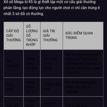
Xổ số Mega 6/45 là gì thiết lập một cơ cấu giải thưởng
phân tầng, tạo động lực cho người chơi vì chỉ cần trúng ít
nhất 3 số đã có thưởng.
SỐ
CẤP ĐỘ
LƯỢNG
GIÁ TRỊ
ĐẶC ĐIỂM QUAN
GIẢI
SỐ
GIẢI
TRỌNG
THƯỞNG
TRÙNG
THƯỞNG
KHỚP
Giá trị giải thưởng sẽ
Trùng
Tối thiểu
được tích lũy không
Giải
khớp
12 Tỷ
giới hạn nếu không có
Jackpot
6/6 số
Đồng
người trúng ở kỳ quay
trước đó.
Trùng
Cố định, không phụ
Giải
10.000.000
khớp
thuộc vào giá trị
Nhất
VNĐ
5/6 số
Jackpot.
Trùng
300.000
Giải Nhì
khớp
Giá trị cố định.