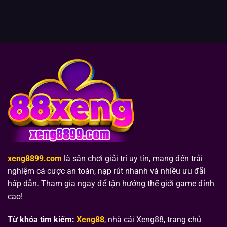
xeng8899.com
là sân chơi giải trí uy tín, mang đến trải
nghiệm cá cược an toàn, nạp rút nhanh và nhiều ưu đãi
hấp dẫn. Tham gia ngay để tận hưởng thế giới game đỉnh
cao!
Từ khóa tìm kiếm:
Xeng88
, nhà cái Xeng88, trang chủ