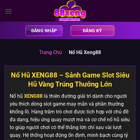
Chuyển
đến
nội
dung
ĐĂNG NHẬP
ĐĂNG KÝ
Trang Chủ
-
Nổ Hũ Xeng88
Nổ Hũ XENG88 – Sảnh Game Slot Siêu
Hũ Vàng Trúng Thưởng Lớn
Nổ hũ
XENG88
là thiên đường giải trí dành cho người
yêu thích dòng slot game may mắn và phần thưởng
khổng lồ. Hàng trăm trò chơi được tích hợp với chủ đề
đa dạng, hiệu ứng quay mượt mà và cơ chế nổ hũ siêu
to giúp người chơi có thể thắng lớn chỉ sau vài lượt
quay. Hệ thống hoạt động ổn định, minh bạch cùng tỷ