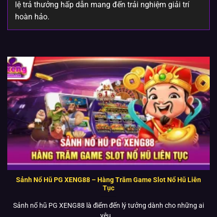
lệ trả thưởng hấp dẫn mang đến trải nghiệm giải trí
hoàn hảo.
Giới thiệu tổng quan về sảnh nổ hũ XENG88
Nổ hũ XENG88
là một hệ thống trò chơi slot online đặc
biệt, nơi người chơi tham gia quay các cuộn hình biểu
tượng với hy vọng giành được phần thưởng lớn thông
qua jackpot tích lũy. Mỗi trò chơi trong sảnh đều có cơ
chế “nổ hũ” – tức là khi người chơi đạt một chuỗi kết
hợp hiếm hoặc may mắn, toàn bộ quỹ tích lũy sẽ được
chuyển cho người chơi đó. Đây chính là điểm hấp dẫn
khiến hàng nghìn người chọn nổ hũ để thử vận may
mỗi ngày.
Sảnh Nổ Hũ PG XENG88 – Hàng Trăm Game Slot Nổ Hũ Liên
Tục
Sảnh nổ hũ PG XENG88 là điểm đến lý tưởng dành cho những ai
yêu...