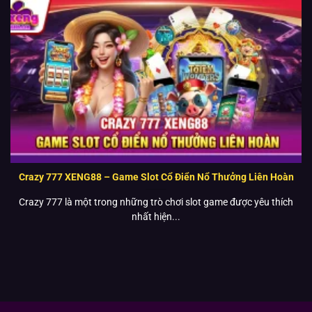
chơi không chỉ chơi để giải trí mà còn có thể kỳ vọng
sinh lời thực sự từ những vòng quay tưởng như đơn
giản này.
Các nhà cung cấp slot game hàng đầu tại
XENG 88
Một trong những yếu tố then chốt làm nên chất lượng
của sảnh nổ hũ chính là sự hợp tác với những nhà
phát hành game uy tín.
Crazy 777 XENG88 – Game Slot Cổ Điển Nổ Thưởng Liên Hoàn
Crazy 777 là một trong những trò chơi slot game được yêu thích
nhất hiện...