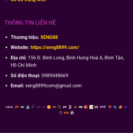
THÔNG TIN LIÊN HỆ
Thương hiệu:
XENG88
Website:
https://xeng8899.com/
Địa chỉ:
156 Đ. Bình Long, Bình Hưng Hoà A, Bình Tân,
Hồ Chí Minh
Số điện thoại:
0989448669
Email:
xeng8899com@gmail.com