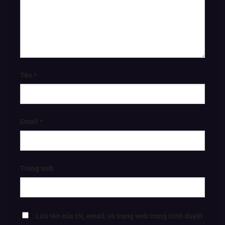
Tên
*
Email
*
Trang web
Lưu tên của tôi, email, và trang web trong trình duyệt