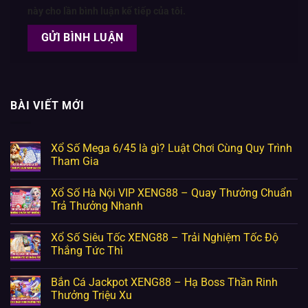
này cho lần bình luận kế tiếp của tôi.
BÀI VIẾT MỚI
Xổ Số Mega 6/45 là gì? Luật Chơi Cùng Quy Trình
Tham Gia
Xổ Số Hà Nội VIP XENG88 – Quay Thưởng Chuẩn
Trả Thưởng Nhanh
Xổ Số Siêu Tốc XENG88 – Trải Nghiệm Tốc Độ
Thắng Tức Thì
Bắn Cá Jackpot XENG88 – Hạ Boss Thần Rinh
Thưởng Triệu Xu