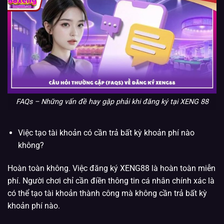
FAQs – Những vấn đề hay gặp phải khi đăng ký tại XENG 88
Việc tạo tài khoản có cần trả bất kỳ khoản phí nào
không?
Hoàn toàn không. Việc đăng ký XENG88 là hoàn toàn miễn
phí. Người chơi chỉ cần điền thông tin cá nhân chính xác là
có thể tạo tài khoản thành công mà không cần trả bất kỳ
khoản phí nào.