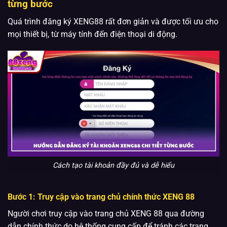
từng bước
Quá trình đăng ký XENG88 rất đơn giản và được tối ưu cho
mọi thiết bị, từ máy tính đến điện thoại di động.
Cách tạo tài khoản đầy đủ và dễ hiểu
Bước 1: Truy cập vào trang chủ chính thức XENG 88
Người chơi truy cập vào trang chủ XENG 88 qua đường
dẫn chính thức do hệ thống cung cấp để tránh các trang