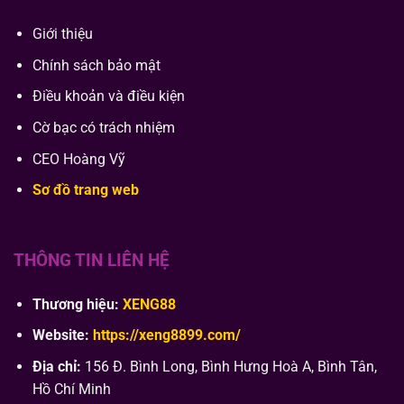
gồm rồng hổ, tài xỉu, baccarat và sicbo. Với âm nhạc
Giới thiệu
nền nhẹ nhàng và hiệu ứng ánh sáng tinh tế, casino
XENG88 tại sảnh này luôn thu hút người chơi quay lại
Chính sách bảo mật
mỗi ngày.
Điều khoản và điều kiện
Sảnh WM – Giao diện tối ưu cho người Việt
Cờ bạc có trách nhiệm
WM là sảnh bài mang đậm phong cách châu Á với
CEO Hoàng Vỹ
cách chia bài nhanh, chính xác, đặc biệt phù hợp với
Sơ đồ trang web
thị hiếu người chơi Việt Nam. Sảnh có thiết kế đơn
giản, tốc độ xử lý cực mượt và phần hướng dẫn chi tiết
bằng tiếng Việt giúp người mới dễ dàng bắt nhịp. Đây
THÔNG TIN LIÊN HỆ
là nơi lý tưởng để thử sức với các trò chơi như xóc đĩa,
bài cào ba lá hay baccarat mini.
Thương hiệu:
XENG88
Sảnh SA Gaming – Đa dạng trò chơi, cược cực nhanh
Website:
https://xeng8899.com/
SA Gaming là sảnh cực kỳ nổi bật trong casino
Địa chỉ:
156 Đ. Bình Long, Bình Hưng Hoà A, Bình Tân,
XENG88 với số lượng bàn cược nhiều nhất. Tại đây,
Hồ Chí Minh