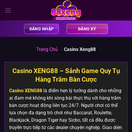
Chuyển
đến
nội
dung
ĐĂNG NHẬP
ĐĂNG KÝ
Trang Chủ
-
Casino Xeng88
Casino XENG88 – Sảnh Game Quy Tụ
Hàng Trăm Bàn Cược
Casino XENG88
là điểm hẹn lý tưởng dành cho những
ai đam mê không khí sòng bài thực thụ với hàng trăm
bàn cược hoạt động liên tục 24/7. Người chơi có thể
lựa chọn đa dạng trò chơi như Baccarat, Roulette,
Blackjack, Dragon Tiger hay Sicbo, tất cả đều được
truyền trực tiếp từ các dealer chuyên nghiệp. Giao diện