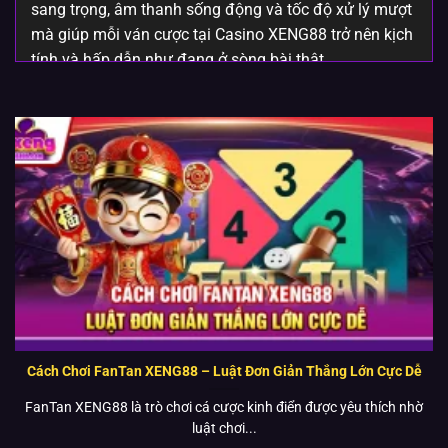
sang trọng, âm thanh sống động và tốc độ xử lý mượt
mà giúp mỗi ván cược tại Casino XENG88 trở nên kịch
tính và hấp dẫn như đang ở sòng bài thật.
Giới thiệu tổng quan về sảnh casino XENG88
Casino
XENG88
là sảnh trò chơi sòng bài trực tuyến
được phát triển bởi nền tảng XENG 88, nơi quy tụ hàng
trăm bàn cược ảo và trực tiếp. Tại đây, người chơi có
thể trải nghiệm đa dạng trò chơi hấp dẫn như
Baccarat, Blackjack và Rồng Hổ, tài xỉu, roulette… với
trải nghiệm chân thực như đang ngồi tại các casino
lớn ở Macau hay Las Vegas. Với công nghệ phát trực
tiếp full HD, âm thanh sống động và dealer xinh đẹp,
casino XENG88 đã trở thành sân chơi giải trí hàng đầu
trong lĩnh vực cá cược online.
Cách Chơi FanTan XENG88 – Luật Đơn Giản Thắng Lớn Cực Dễ
FanTan XENG88 là trò chơi cá cược kinh điển được yêu thích nhờ
luật chơi...