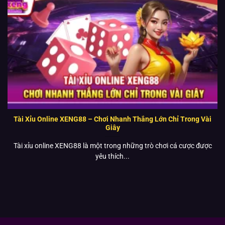
bảo kết quả công bằng, minh bạch. Bên cạnh đó, nền
tảng cũng trang bị lớp bảo mật đa tầng giúp bảo vệ
thông tin và tài sản của người chơi một cách tuyệt đối,
tạo cảm giác an tâm khi giải trí và giao dịch tài chính.
Các sảnh chơi nổi bật trong casino XENG88
Để đáp ứng nhu cầu đa dạng của người chơi, casino
XENG88 chia thành nhiều sảnh với phong cách và trải
nghiệm khác nhau. Cùng điểm qua những sảnh nổi
Tài Xỉu Online XENG88 – Chơi Nhanh Thắng Lớn Chỉ Trong Vài
bật nhất hiện nay.
Giây
Tài xỉu online XENG88 là một trong những trò chơi cá cược được
Sảnh Evolution – Chuẩn châu Âu sang trọng
yêu thích...
Sảnh Evolution là nơi bạn có thể trải nghiệm không khí
sòng bài đẳng cấp quốc tế. Với giao diện sang trọng,
tốc độ truyền tải ổn định và dealer đến từ nhiều quốc
gia, sảnh này rất được lòng các game thủ yêu thích sự
chuyên nghiệp. Tại đây, bạn có thể tham gia baccarat,