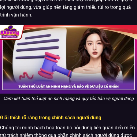
lợi người dùng, vừa giúp nền tảng giảm thiểu rủi ro trong quá
trình vận hành.
Cam kết tuân thủ luật an ninh mạng và quy tắc bảo vệ người dùng
Giải thích rõ ràng trong chính sách người dùng
Chúng tôi minh bạch hóa toàn bộ nội dung liên quan đến miễn
trừ trách nhiệm thông qua phần chính sách người dùng được