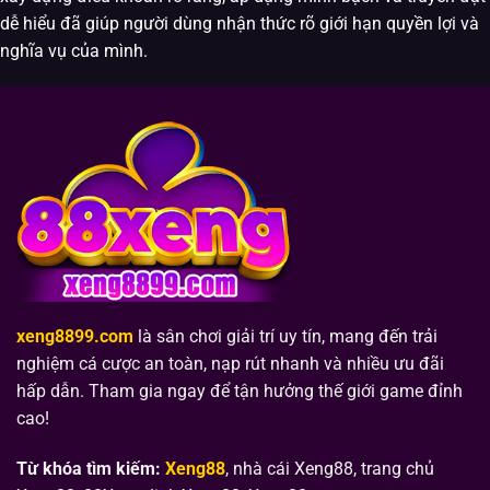
dễ hiểu đã giúp người dùng nhận thức rõ giới hạn quyền lợi và
nghĩa vụ của mình.
xeng8899.com
là sân chơi giải trí uy tín, mang đến trải
nghiệm cá cược an toàn, nạp rút nhanh và nhiều ưu đãi
hấp dẫn. Tham gia ngay để tận hưởng thế giới game đỉnh
cao!
Từ khóa tìm kiếm:
Xeng88
, nhà cái Xeng88, trang chủ