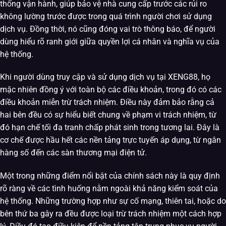
thống vận hành, giúp bảo vệ nhà cung cấp trước các rủi ro
không lường trước được trong quá trình người chơi sử dụng
dịch vụ. Đồng thời, nó cũng đóng vai trò thông báo, để người
dùng hiểu rõ ranh giới giữa quyền lợi cá nhân và nghĩa vụ của
hệ thống.
Khi người dùng truy cập và sử dụng dịch vụ tại XENG88, họ
mặc nhiên đồng ý với toàn bộ các điều khoản, trong đó có các
điều khoản miễn trừ trách nhiệm. Điều này đảm bảo rằng cả
hai bên đều có sự hiểu biết chung về phạm vi trách nhiệm, từ
đó hạn chế tối đa tranh chấp phát sinh trong tương lai. Đây là
cơ chế được hầu hết các nền tảng trực tuyến áp dụng, từ ngân
hàng số đến các sàn thương mại điện tử.
Một trong những điểm nổi bật của chính sách này là quy định
rõ ràng về các tình huống nằm ngoài khả năng kiểm soát của
hệ thống. Những trường hợp như sự cố mạng, thiên tai, hoặc do
bên thứ ba gây ra đều được loại trừ trách nhiệm một cách hợp