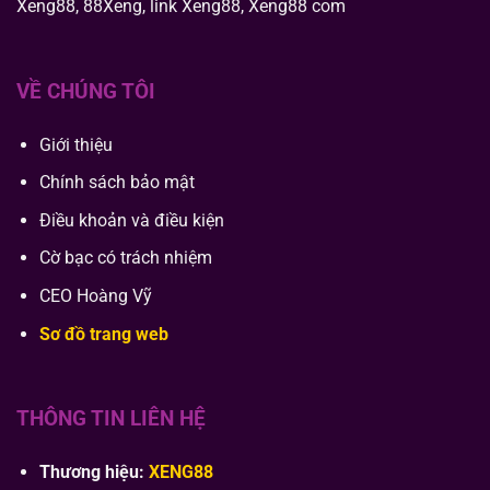
Xeng88, 88Xeng, link Xeng88, Xeng88 com
VỀ CHÚNG TÔI
Giới thiệu
Chính sách bảo mật
Điều khoản và điều kiện
Cờ bạc có trách nhiệm
CEO Hoàng Vỹ
Sơ đồ trang web
THÔNG TIN LIÊN HỆ
Thương hiệu:
XENG88