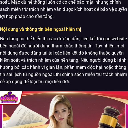
soát. Mặc dù hệ thống luôn có cơ chế bảo mật, nhưng chính
sách miễn trừ trách nhiệm vẫn được kích hoạt để bảo vệ quyền
lợi hợp pháp cho nền tảng.
Nội dung và thông tin bên ngoài hiển thị
Nền tảng có thể hiển thị các đường dẫn, liên kết tới các website
bên ngoài để người dùng tham khảo thông tin. Tuy nhiên, mọi
nội dung được đăng tải tại các liên kết đó không thuộc quyền
kiểm soát và trách nhiệm của nền tảng. Nếu người dùng bị ảnh
hưởng bởi các hành vi gian lận, phần mềm độc hại hoặc thông
tin sai lệch từ nguồn ngoài, thì chính sách miễn trừ trách nhiệm
sẽ áp dụng để loại trừ mọi liên đới.